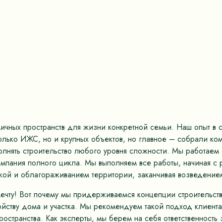
ных пространств для жизни конкретной семьи. Наш опыт в ст
только ИЖС, но и крупных объектов, но главное – собрали к
олнять строительство любого уровня сложности. Мы работае
омпания полного цикла. Мы выполняем все работы, начиная с 
кой и облагораживанием территории, заканчивая возведением
мечту! Вот почему мы придерживаемся концепции строительс
ству дома и участка. Мы рекомендуем такой подход клиентам
остранства. Как эксперты, мы берем на себя ответственность