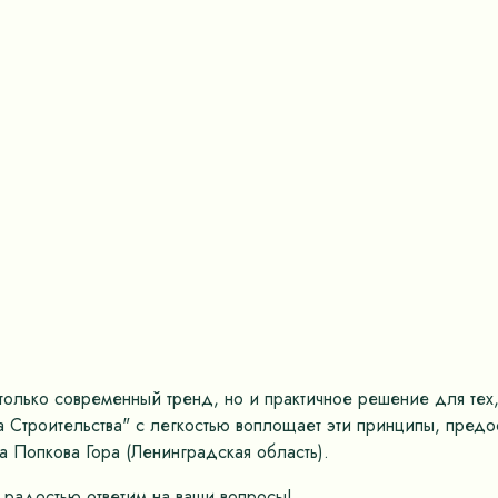
только современный тренд, но и практичное решение для тех,
а Строительства" с легкостью воплощает эти принципы, пред
 Попкова Гора (Ленинградская область).
 радостью ответим на ваши вопросы!