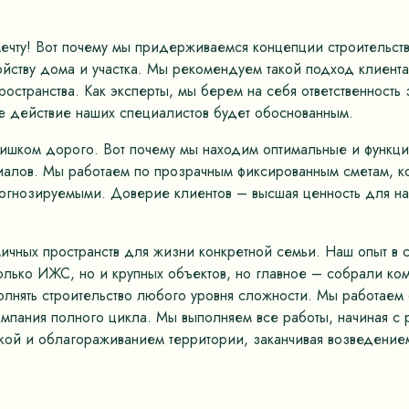
мечту! Вот почему мы придерживаемся концепции строительс
ству дома и участка. Мы рекомендуем такой подход клиентам
остранства. Как эксперты, мы берем на себя ответственность
е действие наших специалистов будет обоснованным.
лишком дорого. Вот почему мы находим оптимальные и функц
иалов. Мы работаем по прозрачным фиксированным сметам, к
рогнозируемыми. Доверие клиентов – высшая ценность для на
ных пространств для жизни конкретной семьи. Наш опыт в ст
только ИЖС, но и крупных объектов, но главное – собрали к
олнять строительство любого уровня сложности. Мы работае
омпания полного цикла. Мы выполняем все работы, начиная с 
кой и облагораживанием территории, заканчивая возведением