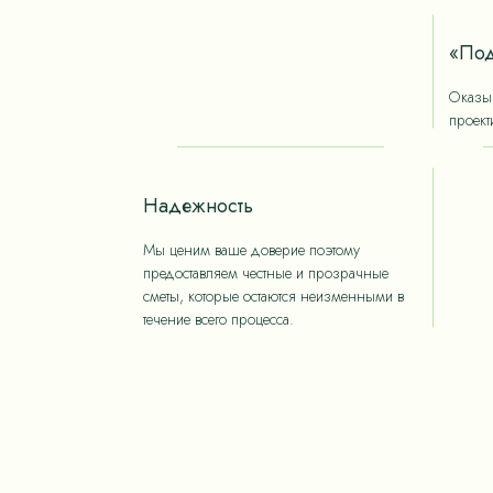
«Под
Оказыв
проект
Надежность
Мы ценим ваше доверие поэтому
предоставляем честные и прозрачные
сметы, которые остаются неизменными в
течение всего процесса.