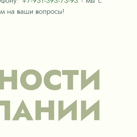
ефону:
+7-931-393-73-93
- мы с
им на ваши вопросы!
НОСТИ
ПАНИИ