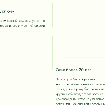
 ключ»
аем полный комплекс услуг – от
ирования до внутренней отделки.
Опыт более 20 лет
За этот срок был собран штат
высококвалифицированных специали
благодаря которому был реализов
крупных объектов, а также частных
домовладений, которые увенчалис
положительной оценкой довольны