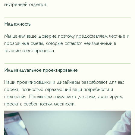
– не только эстетичные, но и долговечные, как за
внутренней отделки.
членов семьи.
счет применения износостойких материалов, так и за
счет дизайнерских решений, ориентированных на
Надежность
«медленную моду».
Мы ценим ваше доверие поэтому предоставляем честные и
прозрачные сметы, которые остаются неизменными в
течение всего процесса.
Индивидуальное проектирование
Наши проектировщики и дизайнеры разработают для вас
проект, полностью отражающий ваши потребности и
пожелания. Проявляем внимание к деталям, адаптируем
проект к особенностям местности.