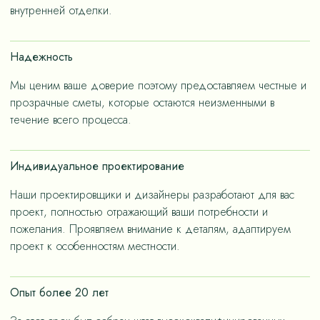
– не только эстетичные, но и долговечные, как за
внутренней отделки.
членов семьи.
счет применения износостойких материалов, так и за
счет дизайнерских решений, ориентированных на
Надежность
«медленную моду».
Мы ценим ваше доверие поэтому предоставляем честные и
прозрачные сметы, которые остаются неизменными в
течение всего процесса.
Индивидуальное проектирование
Наши проектировщики и дизайнеры разработают для вас
проект, полностью отражающий ваши потребности и
пожелания. Проявляем внимание к деталям, адаптируем
проект к особенностям местности.
Опыт более 20 лет