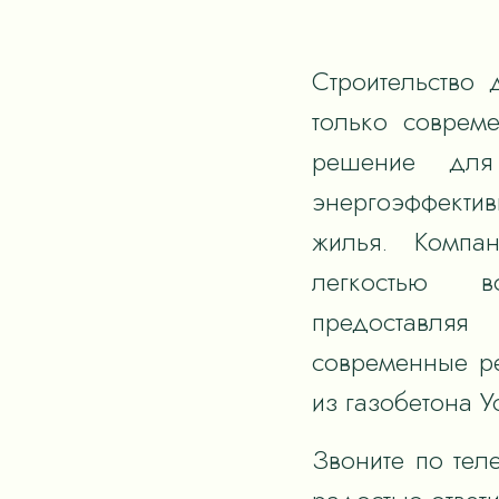
Строительство 
только соврем
решение для
энергоэффектив
жилья. Компан
легкостью в
предоставля
современные р
из газобетона У
Звоните по тел