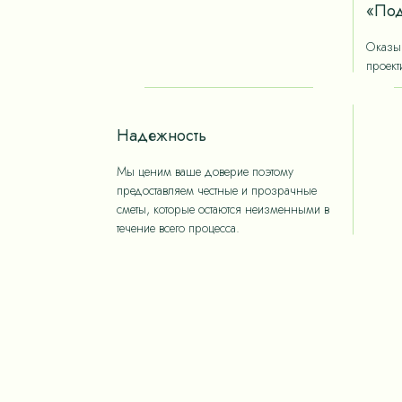
«Под
Оказыв
проект
Надежность
Мы ценим ваше доверие поэтому
предоставляем честные и прозрачные
сметы, которые остаются неизменными в
течение всего процесса.