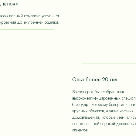
 ключ»
аем полный комплекс услуг – от
ирования до внутренней отделки.
Опыт более 20 лет
За этот срок был собран штат
высококвалифицированных специали
благодаря которому был реализов
крупных объектов, а также частных
домовладений, которые увенчалис
положительной оценкой довольны
клиентов.