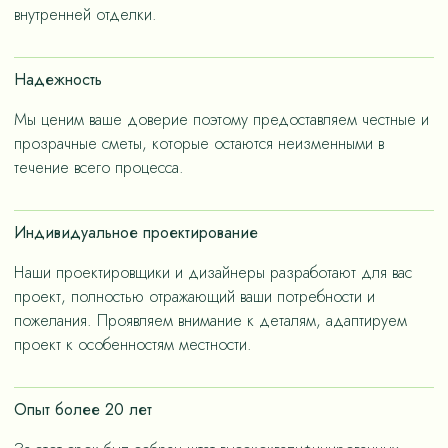
– не только эстетичные, но и долговечные, как за
внутренней отделки.
членов семьи.
счет применения износостойких материалов, так и за
счет дизайнерских решений, ориентированных на
Надежность
«медленную моду».
Мы ценим ваше доверие поэтому предоставляем честные и
прозрачные сметы, которые остаются неизменными в
течение всего процесса.
Индивидуальное проектирование
Наши проектировщики и дизайнеры разработают для вас
проект, полностью отражающий ваши потребности и
пожелания. Проявляем внимание к деталям, адаптируем
проект к особенностям местности.
Опыт более 20 лет