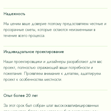
счет применения износостойких материалов, так и за
счет дизайнерских решений, ориентированных на
Надежность
«медленную моду».
Мы ценим ваше доверие поэтому предоставляем честные и
прозрачные сметы, которые остаются неизменными в
течение всего процесса.
Индивидуальное проектирование
Наши проектировщики и дизайнеры разработают для вас
проект, полностью отражающий ваши потребности и
пожелания. Проявляем внимание к деталям, адаптируем
проект к особенностям местности.
Опыт более 20 лет
За этот срок был собран штат высококвалифицированных