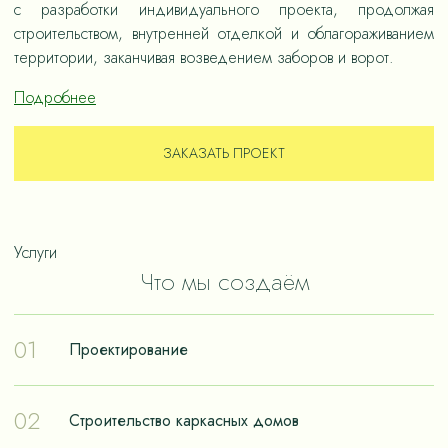
с разработки индивидуального проекта, продолжая
строительством, внутренней отделкой и облагораживанием
территории, заканчивая возведением заборов и ворот.
Подробнее
ЗАКАЗАТЬ ПРОЕКТ
Услуги
Что мы создаём
01
Проектирование
Проектирование – отправная точка в путешествии к
02
Строительство каркасных домов
реализации мечты о собственном доме. Чтобы дом