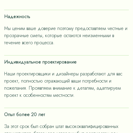
счет применения износостойких материалов, так и за
счет дизайнерских решений, ориентированных на
Надежность
«медленную моду».
Мы ценим ваше доверие поэтому предоставляем честные и
прозрачные сметы, которые остаются неизменными в
течение всего процесса.
Индивидуальное проектирование
Наши проектировщики и дизайнеры разработают для вас
проект, полностью отражающий ваши потребности и
пожелания. Проявляем внимание к деталям, адаптируем
проект к особенностям местности.
Опыт более 20 лет
За этот срок был собран штат высококвалифицированных