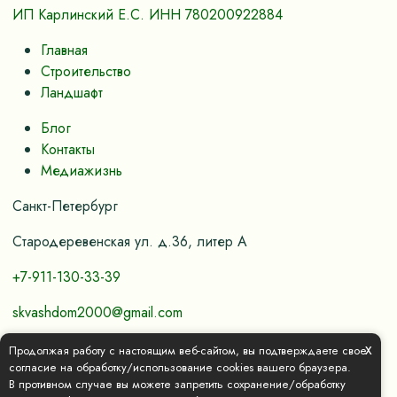
ИП Карлинский Е.С. ИНН 780200922884
Главная
Строительство
Ландшафт
Блог
Контакты
Медиажизнь
Санкт-Петербург
Стародеревенская ул. д.36, литер А
+7-911-130-33-39
skvashdom2000@gmail.com
x
Продолжая работу с настоящим веб-сайтом, вы подтверждаете свое
Политика конфиденциальности и обработки
согласие на обработку/использование cookies вашего браузера.
В противном случае вы можете запретить сохранение/обработку
персональных данных