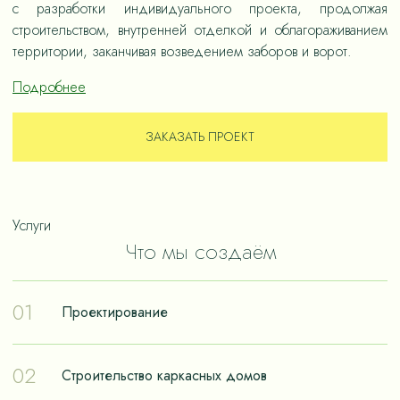
с разработки индивидуального проекта, продолжая
строительством, внутренней отделкой и облагораживанием
территории, заканчивая возведением заборов и ворот.
Подробнее
ЗАКАЗАТЬ ПРОЕКТ
Услуги
Что мы создаём
01
Проектирование
Проектирование – отправная точка в путешествии к
02
Строительство каркасных домов
реализации мечты о собственном доме. Чтобы дом