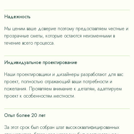
счет применения износостойких материалов, так и за
счет дизайнерских решений, ориентированных на
Надежность
«медленную моду».
Мы ценим ваше доверие поэтому предоставляем честные и
прозрачные сметы, которые остаются неизменными в
течение всего процесса.
Индивидуальное проектирование
Наши проектировщики и дизайнеры разработают для вас
проект, полностью отражающий ваши потребности и
пожелания. Проявляем внимание к деталям, адаптируем
проект к особенностям местности.
Опыт более 20 лет
За этот срок был собран штат высококвалифицированных