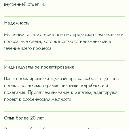
– не только эстетичные, но и долговечные, как за
внутренней отделки.
членов семьи.
счет применения износостойких материалов, так и за
счет дизайнерских решений, ориентированных на
Надежность
«медленную моду».
Мы ценим ваше доверие поэтому предоставляем честные и
прозрачные сметы, которые остаются неизменными в
течение всего процесса.
Индивидуальное проектирование
Наши проектировщики и дизайнеры разработают для вас
проект, полностью отражающий ваши потребности и
пожелания. Проявляем внимание к деталям, адаптируем
проект к особенностям местности.
Опыт более 20 лет