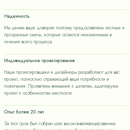
счет применения износостойких материалов, так и за
счет дизайнерских решений, ориентированных на
Надежность
«медленную моду».
Мы ценим ваше доверие поэтому предоставляем честные и
прозрачные сметы, которые остаются неизменными в
течение всего процесса.
Индивидуальное проектирование
Наши проектировщики и дизайнеры разработают для вас
проект, полностью отражающий ваши потребности и
пожелания. Проявляем внимание к деталям, адаптируем
проект к особенностям местности.
Опыт более 20 лет
За этот срок был собран штат высококвалифицированных