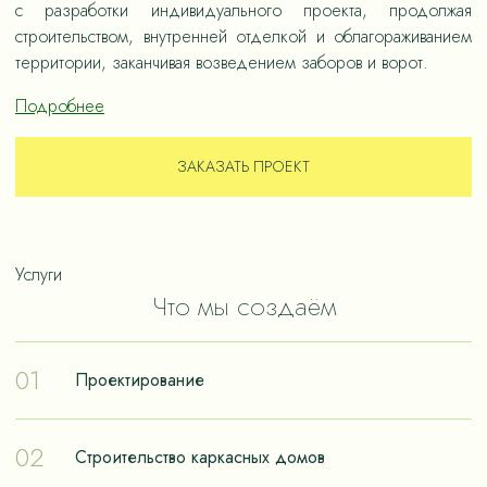
с разработки индивидуального проекта, продолжая
строительством, внутренней отделкой и облагораживанием
территории, заканчивая возведением заборов и ворот.
Подробнее
ЗАКАЗАТЬ ПРОЕКТ
Услуги
Что мы создаём
01
Проектирование
Проектирование – отправная точка в путешествии к
02
Строительство каркасных домов
реализации мечты о собственном доме. Чтобы дом