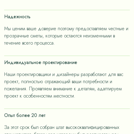
счет применения износостойких материалов, так и за
счет дизайнерских решений, ориентированных на
Надежность
«медленную моду».
Мы ценим ваше доверие поэтому предоставляем честные и
прозрачные сметы, которые остаются неизменными в
течение всего процесса.
Индивидуальное проектирование
Наши проектировщики и дизайнеры разработают для вас
проект, полностью отражающий ваши потребности и
пожелания. Проявляем внимание к деталям, адаптируем
проект к особенностям местности.
Опыт более 20 лет
За этот срок был собран штат высококвалифицированных