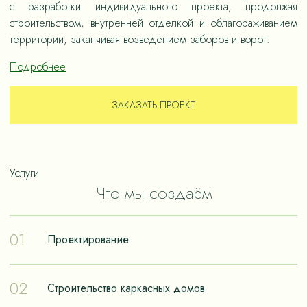
с разработки индивидуального проекта, продолжая
строительством, внутренней отделкой и облагораживанием
территории, заканчивая возведением заборов и ворот.
Подробнее
ЗАКАЗАТЬ ПРОЕКТ
Услуги
Что мы создаём
01
Проектирование
Проектирование – отправная точка в путешествии к
02
Строительство каркасных домов
реализации мечты о собственном доме. Чтобы дом