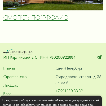
СМОТРЕТЬ ПОРТФОЛИО
ИП Карлинский Е.С. ИНН 780200922884
Главная
Санкт-Петербург
Строительство
Стародеревенская ул. д.36,
литер А
Ландшафт
+7-911-130-33-39
Блог
skvashdom2000@gmail.com
x
Продолжая работу с настоящим веб-сайтом, вы подтверждаете свое
Контакты
согласие на обработку/использование cookies вашего браузера.