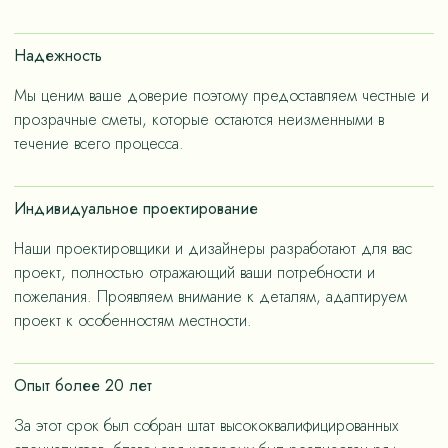
счет применения износостойких материалов, так и за
счет дизайнерских решений, ориентированных на
Надежность
«медленную моду».
Мы ценим ваше доверие поэтому предоставляем честные и
прозрачные сметы, которые остаются неизменными в
течение всего процесса.
Индивидуальное проектирование
Наши проектировщики и дизайнеры разработают для вас
проект, полностью отражающий ваши потребности и
пожелания. Проявляем внимание к деталям, адаптируем
проект к особенностям местности.
Опыт более 20 лет
За этот срок был собран штат высококвалифицированных