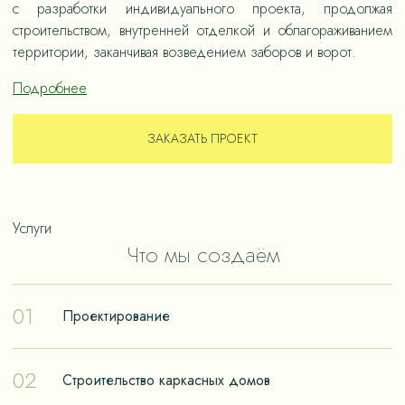
с разработки индивидуального проекта, продолжая
строительством, внутренней отделкой и облагораживанием
территории, заканчивая возведением заборов и ворот.
Подробнее
ЗАКАЗАТЬ ПРОЕКТ
Услуги
Что мы создаём
01
Проектирование
Проектирование – отправная точка в путешествии к
02
Строительство каркасных домов
реализации мечты о собственном доме. Чтобы дом