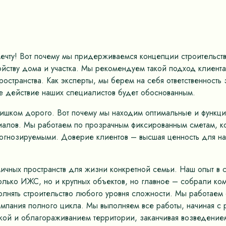
мечту! Вот почему мы придерживаемся концепции строительс
ству дома и участка. Мы рекомендуем такой подход клиентам
остранства. Как эксперты, мы берем на себя ответственность
е действие наших специалистов будет обоснованным.
лишком дорого. Вот почему мы находим оптимальные и функц
иалов. Мы работаем по прозрачным фиксированным сметам, к
рогнозируемыми. Доверие клиентов – высшая ценность для на
ных пространств для жизни конкретной семьи. Наш опыт в ст
только ИЖС, но и крупных объектов, но главное – собрали к
олнять строительство любого уровня сложности. Мы работае
омпания полного цикла. Мы выполняем все работы, начиная с 
кой и облагораживанием территории, заканчивая возведением