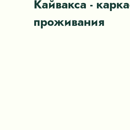
Кайвакса - карк
проживания