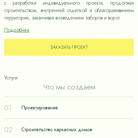
с разработки индивидуального проекта, продолжая
строительством, внутренней отделкой и облагораживанием
территории, заканчивая возведением заборов и ворот.
Подробнее
ЗАКАЗАТЬ ПРОЕКТ
Услуги
Что мы создаём
01
Проектирование
Проектирование – отправная точка в путешествии к
02
Строительство каркасных домов
реализации мечты о собственном доме. Чтобы дом