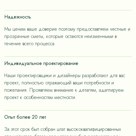
счет применения износостойких материалов, так и за
счет дизайнерских решений, ориентированных на
Надежность
«медленную моду».
Мы ценим ваше доверие поэтому предоставляем честные и
прозрачные сметы, которые остаются неизменными в
течение всего процесса.
Индивидуальное проектирование
Наши проектировщики и дизайнеры разработают для вас
проект, полностью отражающий ваши потребности и
пожелания. Проявляем внимание к деталям, адаптируем
проект к особенностям местности.
Опыт более 20 лет
За этот срок был собран штат высококвалифицированных