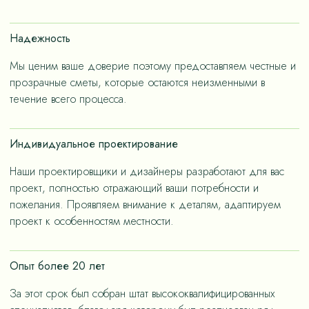
счет применения износостойких материалов, так и за
счет дизайнерских решений, ориентированных на
Надежность
«медленную моду».
Мы ценим ваше доверие поэтому предоставляем честные и
прозрачные сметы, которые остаются неизменными в
течение всего процесса.
Индивидуальное проектирование
Наши проектировщики и дизайнеры разработают для вас
проект, полностью отражающий ваши потребности и
пожелания. Проявляем внимание к деталям, адаптируем
проект к особенностям местности.
Опыт более 20 лет
За этот срок был собран штат высококвалифицированных