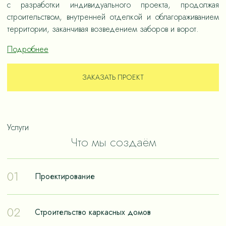
с разработки индивидуального проекта, продолжая
строительством, внутренней отделкой и облагораживанием
территории, заканчивая возведением заборов и ворот.
Подробнее
ЗАКАЗАТЬ ПРОЕКТ
Услуги
Что мы создаём
01
Проектирование
Проектирование – отправная точка в путешествии к
02
Строительство каркасных домов
реализации мечты о собственном доме. Чтобы дом