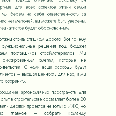
такой подход клиентам, поскольку он
ортные для всех аспектов жизни семьи
, мы берем на себя ответственность за
ас нет мелочей, вы можете быть уверены,
специалистов будет обоснованным.
олжны стоить слишком дорого. Вот почему
 функциональные решения под бюджет
раем поставщиков стройматериалов. Мы
 фиксированным сметам, которые не
оительства. С нами ваши расходы будут
лиентов – высшая ценность для нас, и мы
го сохранить.
оздание эргономичных пространств для
опыт в строительстве составляет более 20
овали десятки проектов не только ИЖС, но
 но главное – собрали команду