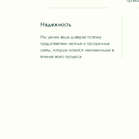
проект
Надежность
Мы ценим ваше доверие поэтому
предоставляем честные и прозрачные
сметы, которые остаются неизменными в
течение всего процесса.