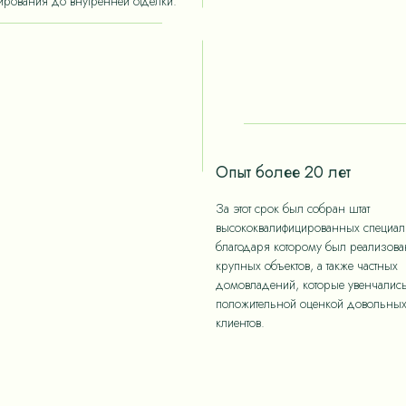
ирования до внутренней отделки.
Опыт более 20 лет
За этот срок был собран штат
высококвалифицированных специали
благодаря которому был реализов
крупных объектов, а также частных
домовладений, которые увенчалис
положительной оценкой довольны
клиентов.