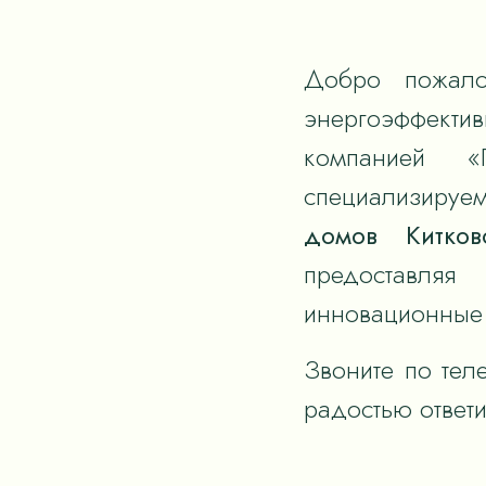
Добро пожало
энергоэффек
компанией «
специализируем
домов Китков
предоставля
инновационные 
Звоните по тел
радостью ответ