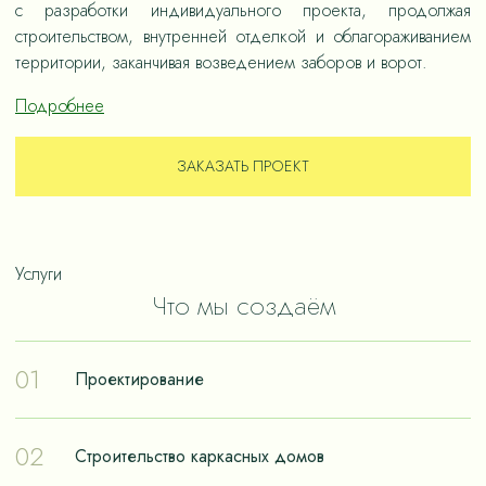
с разработки индивидуального проекта, продолжая
строительством, внутренней отделкой и облагораживанием
территории, заканчивая возведением заборов и ворот.
Подробнее
ЗАКАЗАТЬ ПРОЕКТ
Услуги
Что мы создаём
01
Проектирование
Проектирование – отправная точка в путешествии к
02
Строительство каркасных домов
реализации мечты о собственном доме. Чтобы дом