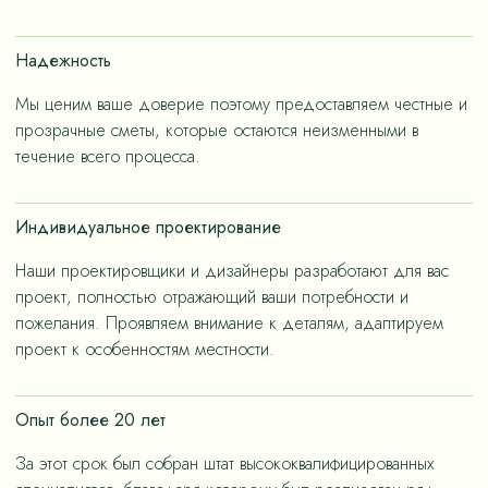
счет применения износостойких материалов, так и за
счет дизайнерских решений, ориентированных на
Надежность
«медленную моду».
Мы ценим ваше доверие поэтому предоставляем честные и
прозрачные сметы, которые остаются неизменными в
течение всего процесса.
Индивидуальное проектирование
Наши проектировщики и дизайнеры разработают для вас
проект, полностью отражающий ваши потребности и
пожелания. Проявляем внимание к деталям, адаптируем
проект к особенностям местности.
Опыт более 20 лет
За этот срок был собран штат высококвалифицированных