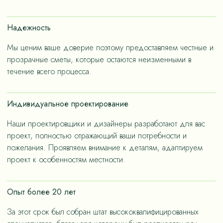
счет применения износостойких материалов, так и за
счет дизайнерских решений, ориентированных на
Надежность
«медленную моду».
Мы ценим ваше доверие поэтому предоставляем честные и
прозрачные сметы, которые остаются неизменными в
течение всего процесса.
Индивидуальное проектирование
Наши проектировщики и дизайнеры разработают для вас
проект, полностью отражающий ваши потребности и
пожелания. Проявляем внимание к деталям, адаптируем
проект к особенностям местности.
Опыт более 20 лет
За этот срок был собран штат высококвалифицированных