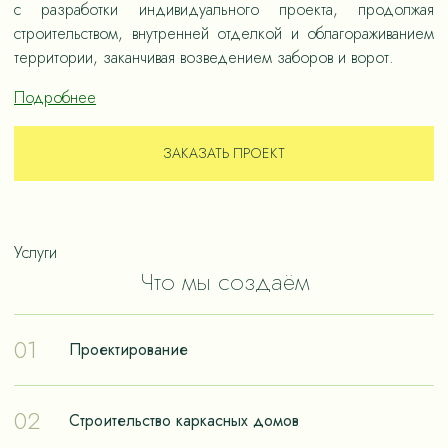
с разработки индивидуального проекта, продолжая
строительством, внутренней отделкой и облагораживанием
территории, заканчивая возведением заборов и ворот.
Подробнее
ЗАКАЗАТЬ ПРОЕКТ
Услуги
Что мы создаём
01
Проектирование
Проектирование – отправная точка в путешествии к
02
Строительство каркасных домов
реализации мечты о собственном доме. Чтобы дом