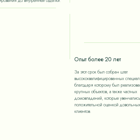
ирования до внутренней отделки.
Опыт более 20 лет
За этот срок был собран штат
высококвалифицированных специали
благодаря которому был реализов
крупных объектов, а также частных
домовладений, которые увенчалис
положительной оценкой довольны
клиентов.