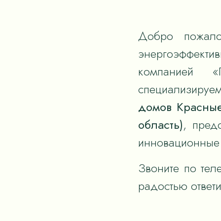
Добро пожало
энергоэффек
компанией «
специализируем
домов Красные
область)
, пред
инновационные 
Звоните по тел
радостью ответ