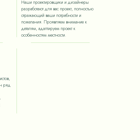
Наши проектировщики и дизайнеры
разработают для вас проект, полностью
отражающий ваши потребности и
пожелания. Проявляем внимание к
деталям, адаптируем проект к
особенностям местности.
стов,
ан ряд
ь
х