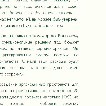
такой подход клиентам, поскольку он
ортные для всех аспектов жизни семьи
, мы берем на себя ответственность за
ас нет мелочей, вы можете быть уверены,
специалистов будет обоснованным.
олжны стоить слишком дорого. Вот почему
 функциональные решения под бюджет
раем поставщиков стройматериалов. Мы
 фиксированным сметам, которые не
оительства. С нами ваши расходы будут
лиентов – высшая ценность для нас, и мы
го сохранить.
оздание эргономичных пространств для
опыт в строительстве составляет более 20
овали десятки проектов не только ИЖС, но
 но главное – собрали команду