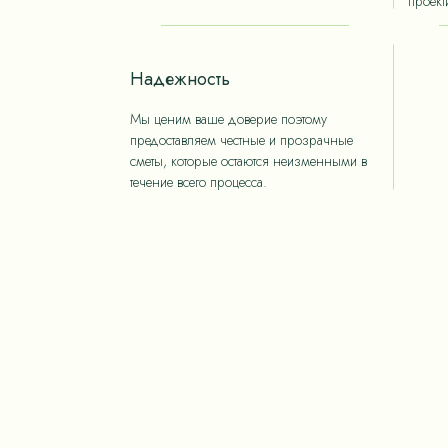
проект
Надежность
Мы ценим ваше доверие поэтому
предоставляем честные и прозрачные
сметы, которые остаются неизменными в
течение всего процесса.