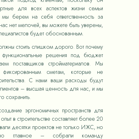
такой подход клиентам, поскольку он
ортные для всех аспектов жизни семьи
, мы берем на себя ответственность за
ас нет мелочей, вы можете быть уверены,
специалистов будет обоснованным.
олжны стоить слишком дорого. Вот почему
 функциональные решения под бюджет
раем поставщиков стройматериалов. Мы
 фиксированным сметам, которые не
оительства. С нами ваши расходы будут
лиентов – высшая ценность для нас, и мы
го сохранить.
оздание эргономичных пространств для
опыт в строительстве составляет более 20
овали десятки проектов не только ИЖС, но
 но главное – собрали команду