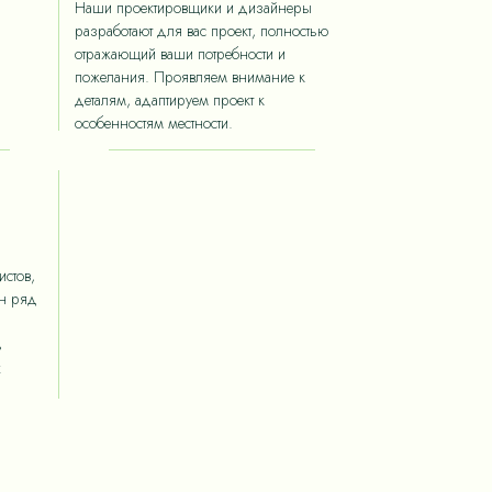
Наши проектировщики и дизайнеры
разработают для вас проект, полностью
отражающий ваши потребности и
пожелания. Проявляем внимание к
деталям, адаптируем проект к
особенностям местности.
стов,
ан ряд
ь
х