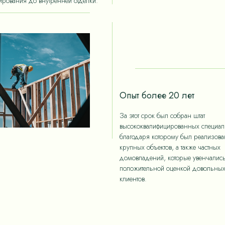
ирования до внутренней отделки.
Опыт более 20 лет
За этот срок был собран штат
высококвалифицированных специали
благодаря которому был реализов
крупных объектов, а также частных
домовладений, которые увенчалис
положительной оценкой довольны
клиентов.