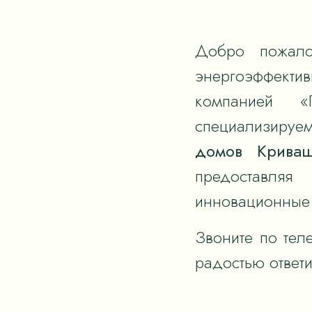
Добро пожало
энергоэффек
компанией «
специализируем
домов Криваш
предоставля
инновационные 
Звоните по тел
радостью ответ