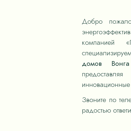
Добро пожало
энергоэффек
компанией «
специализируем
домов Вонга
предоставля
инновационные 
Звоните по тел
радостью ответ