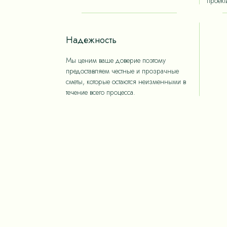
проект
Надежность
Мы ценим ваше доверие поэтому
предоставляем честные и прозрачные
сметы, которые остаются неизменными в
течение всего процесса.