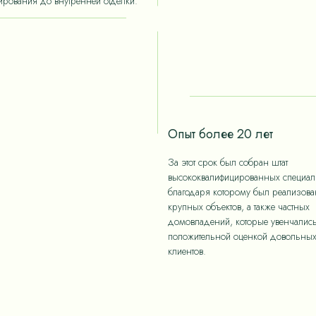
ирования до внутренней отделки.
Опыт более 20 лет
За этот срок был собран штат
высококвалифицированных специали
благодаря которому был реализов
крупных объектов, а также частных
домовладений, которые увенчалис
положительной оценкой довольны
клиентов.