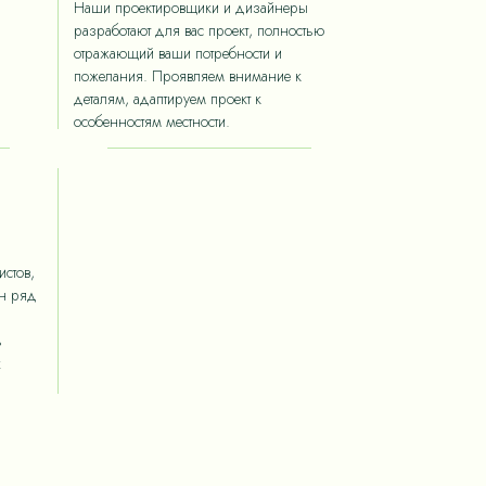
Наши проектировщики и дизайнеры
разработают для вас проект, полностью
отражающий ваши потребности и
пожелания. Проявляем внимание к
деталям, адаптируем проект к
особенностям местности.
стов,
ан ряд
ь
х