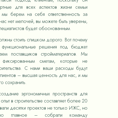
такой подход клиентам, поскольку он
ортные для всех аспектов жизни семьи
, мы берем на себя ответственность за
ас нет мелочей, вы можете быть уверены,
специалистов будет обоснованным.
олжны стоить слишком дорого. Вот почему
 функциональные решения под бюджет
раем поставщиков стройматериалов. Мы
 фиксированным сметам, которые не
оительства. С нами ваши расходы будут
лиентов – высшая ценность для нас, и мы
го сохранить.
оздание эргономичных пространств для
опыт в строительстве составляет более 20
овали десятки проектов не только ИЖС, но
 но главное – собрали команду