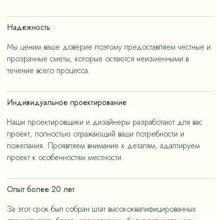
счет применения износостойких материалов, так и за
счет дизайнерских решений, ориентированных на
Надежность
«медленную моду».
Мы ценим ваше доверие поэтому предоставляем честные и
прозрачные сметы, которые остаются неизменными в
течение всего процесса.
Индивидуальное проектирование
Наши проектировщики и дизайнеры разработают для вас
проект, полностью отражающий ваши потребности и
пожелания. Проявляем внимание к деталям, адаптируем
проект к особенностям местности.
Опыт более 20 лет
За этот срок был собран штат высококвалифицированных