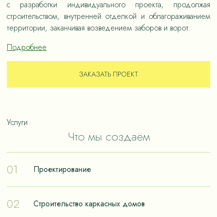
с разработки индивидуального проекта, продолжая
строительством, внутренней отделкой и облагораживанием
территории, заканчивая возведением заборов и ворот.
Подробнее
ЗАКАЗАТЬ ПРОЕКТ
Услуги
Что мы создаём
01
Проектирование
Проектирование – отправная точка в путешествии к
02
Строительство каркасных домов
реализации мечты о собственном доме. Чтобы дом