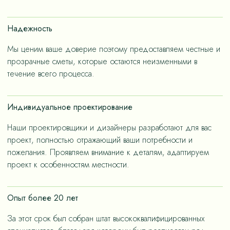
счет применения износостойких материалов, так и за
счет дизайнерских решений, ориентированных на
Надежность
«медленную моду».
Мы ценим ваше доверие поэтому предоставляем честные и
прозрачные сметы, которые остаются неизменными в
течение всего процесса.
Индивидуальное проектирование
Наши проектировщики и дизайнеры разработают для вас
проект, полностью отражающий ваши потребности и
пожелания. Проявляем внимание к деталям, адаптируем
проект к особенностям местности.
Опыт более 20 лет
За этот срок был собран штат высококвалифицированных