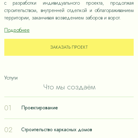
с разработки индивидуального проекта, продолжая
строительством, внутренней отделкой и облагораживанием
территории, заканчивая возведением заборов и ворот.
Подробнее
ЗАКАЗАТЬ ПРОЕКТ
Услуги
Что мы создаём
01
Проектирование
Проектирование – отправная точка в путешествии к
02
Строительство каркасных домов
реализации мечты о собственном доме. Чтобы дом