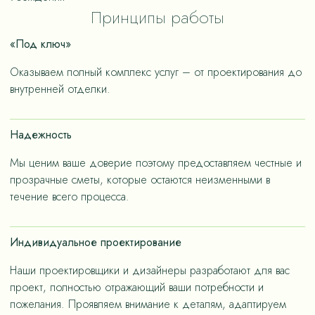
дизайнеров: «Эргономичность. Качество». Строим
проектах и с радостью выполним их строительство.
Принципы работы
исключает «мостики холода». Строим, строго
«под ключ» – вам не придётся проводить выходные
соблюдая технологию, поэтому можем
«Под ключ»
в строительных магазинах. Интерьеры с отделкой
гарантировать, что ваш загородный дом прослужит
премиального качества от СК «Гамма Строительства»
долго, и станет зоной комфорта и уюта для всех
Оказываем полный комплекс услуг – от проектирования до
– не только эстетичные, но и долговечные, как за
внутренней отделки.
членов семьи.
счет применения износостойких материалов, так и за
счет дизайнерских решений, ориентированных на
Надежность
«медленную моду».
Мы ценим ваше доверие поэтому предоставляем честные и
прозрачные сметы, которые остаются неизменными в
течение всего процесса.
Индивидуальное проектирование
Наши проектировщики и дизайнеры разработают для вас
проект, полностью отражающий ваши потребности и
пожелания. Проявляем внимание к деталям, адаптируем