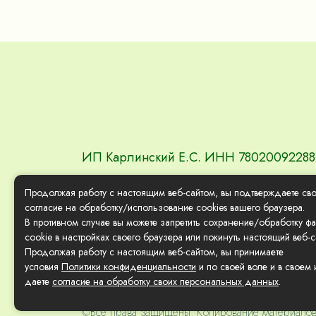
ИП Карлинский Е.С. ИНН 7802009228
Продолжая работу с настоящим веб-сайтом, вы подтверждаете св
согласие на обработку/использование cookies вашего браузера.
В противном случае вы можете запретить сохранение/обработку ф
cookie в настройках своего браузера или покинуть настоящий веб-с
Продолжая работу с настоящим веб-сайтом, вы принимаете
условия
Политики конфиденциальности
и по своей воле и в своем 
Политика конфиденциальности и о
даете
согласие на обработку своих персональных данных
.
©Все права защищены. Копирование материалов 