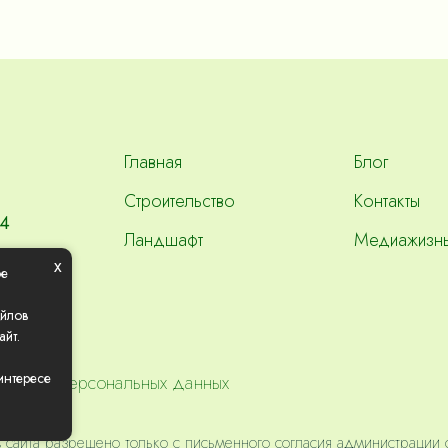
Главная
Блог
Строительство
Контакты
84
Ландшафт
Медиажизн
x
ое
айлов
айт.
интересе
бработки персональных данных
сайта разрешено только с письменного согласия администрации 