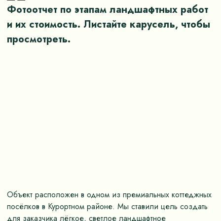
Фотоотчет по этапам ландшафтных работ
и их стоимость. Листайте карусель, чтобы
просмотреть.
Объект расположен в одном из премиальных коттеджных
В
посёлков в Курортном районе. Мы ставили цель создать
к
для заказчика лёгкое, светлое ландшафтное
т