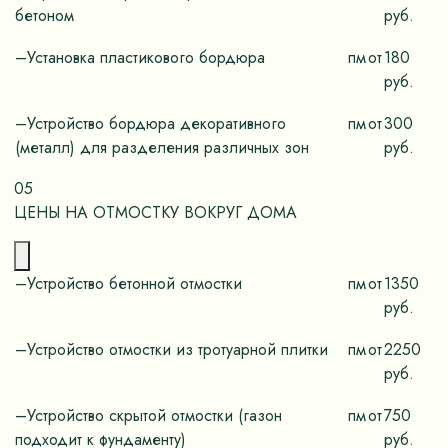
бетоном
руб.
–Установка пластикового бордюра
пм
от
180
руб.
–Устройство бордюра декоративного
пм
от
300
(металл) для разделения различных зон
руб.
05
ЦЕНЫ НА ОТМОСТКУ ВОКРУГ ДОМА
–Устройство бетонной отмостки
пм
от
1350
руб.
–Устройство отмостки из тротуарной плитки
пм
от
2250
руб.
–Устройство скрытой отмостки (газон
пм
от
750
подходит к фундаменту)
руб.