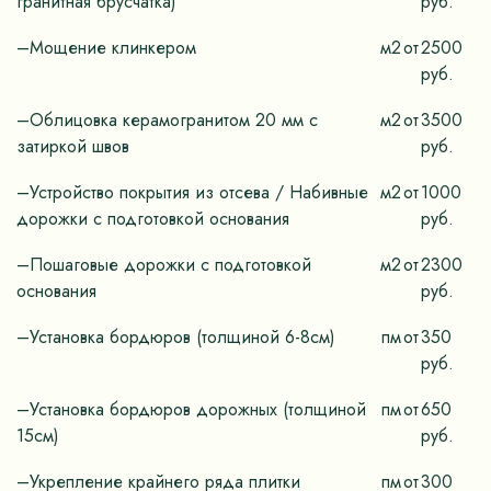
гранитная брусчатка)
руб.
–Мощение клинкером
м2
от
2500
руб.
–Облицовка керамогранитом 20 мм с
м2
от
3500
затиркой швов
руб.
–Устройство покрытия из отсева / Набивные
м2
от
1000
дорожки с подготовкой основания
руб.
–Пошаговые дорожки с подготовкой
м2
от
2300
основания
руб.
–Установка бордюров (толщиной 6-8см)
пм
от
350
руб.
–Установка бордюров дорожных (толщиной
пм
от
650
15см)
руб.
–Укрепление крайнего ряда плитки
пм
от
300