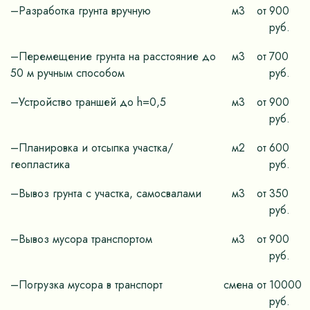
–Разработка грунта вручную
м3
от
900
руб.
–Перемещение грунта на расстояние до
м3
от
700
50 м ручным способом
руб.
–Устройство траншей до h=0,5
м3
от
900
руб.
–Планировка и отсыпка участка/
м2
от
600
геопластика
руб.
–Вывоз грунта с участка, самосвалами
м3
от
350
руб.
–Вывоз мусора транспортом
м3
от
900
руб.
–Погрузка мусора в транспорт
смена
от
10000
руб.