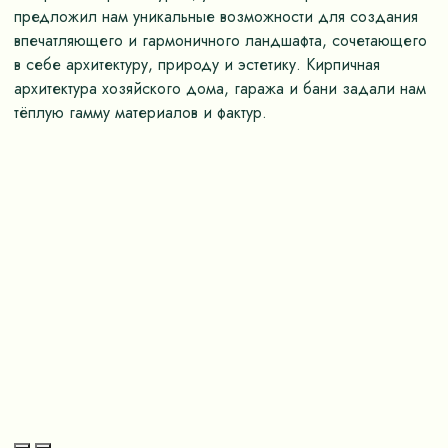
предложил нам уникальные возможности для создания
к
впечатляющего и гармоничного ландшафта, сочетающего
о
в себе архитектуру, природу и эстетику. Кирпичная
о
архитектура хозяйского дома, гаража и бани задали нам
у
тёплую гамму материалов и фактур.
м
з
л
с