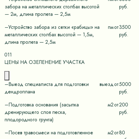
забора на металлических столбах высотой
руб.
— 2м, длина пролета — 2,5м
–Устройство забора из сетки «рабицы» на
пм
от
3500
металлических столбах высотой — 1,5м,
руб.
длина пролета — 2,5м
011
ЦЕНЫ НА ОЗЕЛЕНЕНИЕ УЧАСТКА
–Выезд специалиста для подготовки
выезд
от
5000
дендроплана
руб.
–Подготовка основания (засыпка
м2
от
200
дренирующего слоя песка,
руб.
плодородного грунта)
–Посев травосмеси на подготовленное
м2
от
80