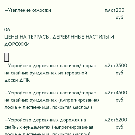
–Утепление отмостки
пм
от
200
руб.
06
ЦЕНЫ НА ТЕРРАСЫ, ДЕРЕВЯННЫЕ НАСТИЛЫ И
ДОРОЖКИ
–Устройство деревянных настилов/террас
м2
от
3500
на свайных фундаментах из террасной
руб.
доски ДПК
–Устройство деревянных настилов/террас
м2
от
4500
на свайных фундаментах (импрегнированная
руб.
лоска + лиственница, покрытая маслом )
–Устройство деревянных дорожек на
м2
от
5200
свайных фундаментах (импрегнированная
руб.
лоска + лиственница, покрытая маслом)