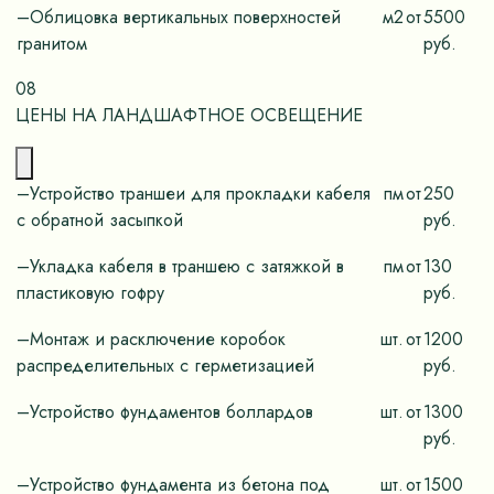
–Облицовка вертикальных поверхностей
м2
от
5500
гранитом
руб.
08
ЦЕНЫ НА ЛАНДШАФТНОЕ ОСВЕЩЕНИЕ
–Устройство траншеи для прокладки кабеля
пм
от
250
с обратной засыпкой
руб.
–Укладка кабеля в траншею с затяжкой в
пм
от
130
пластиковую гофру
руб.
–Монтаж и расключение коробок
шт.
от
1200
распределительных с герметизацией
руб.
–Устройство фундаментов боллардов
шт.
от
1300
руб.
–Устройство фундамента из бетона под
шт.
от
1500