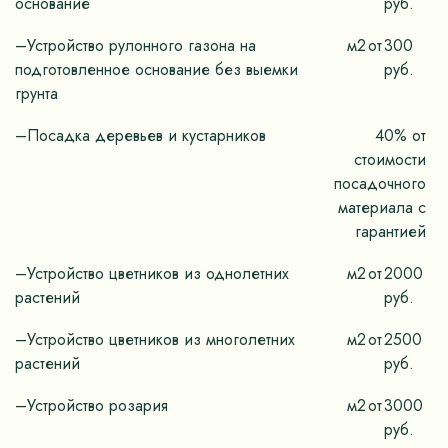
основание
руб.
–Устройство рулонного газона на
м2
от
300
подготовленное основание без выемки
руб.
грунта
–Посадка деревьев и кустарников
40% от
стоимости
посадочного
материала с
гарантией
–Устройство цветников из однолетних
м2
от
2000
растений
руб.
–Устройство цветников из многолетних
м2
от
2500
растений
руб.
–Устройство розария
м2
от
3000
руб.