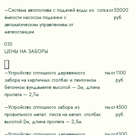
–Система автополива с подачей воды из
сотка
от
55000
ёмкости насосом подкачки с
руб.
автоматическим управлением от
метеостанции
010
ЦЕНЫ НА ЗАБОРЫ
–Устройство сплошного деревянного
пм
от
1100
забора на кирпичных столбах и ленточном
руб.
бетонном фундаменте высотой — 2м, длина
пролета — 2,7м
–Устройство сплошного забора из
пм
от
4500
профильного метал. листа на метал. столбах
руб.
высотой-2м, длина пролета — 2,5м
–Устройство сплошного деревянного
пм
от
6300