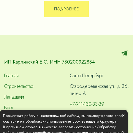
Двухэтажный каркасный дом с панорамными окнами и
ПОДРОБНЕЕ
террасой.
ИП Карлинский Е.С. ИНН 780200922884
Главная
Санкт-Петербург
Строительство
Стародеревенская ул. д.36,
литер А
Ландшафт
+7-911-130-33-39
Блог
x
skvashdom2000@gmail.com
Продолжая работу с настоящим веб-сайтом, вы подтверждаете свое
Контакты
согласие на обработку/использование cookies вашего браузера.
В противном случае вы можете запретить сохранение/обработку
Медиажизнь
файлов cookie в настройках своего браузера или покинуть настоящий