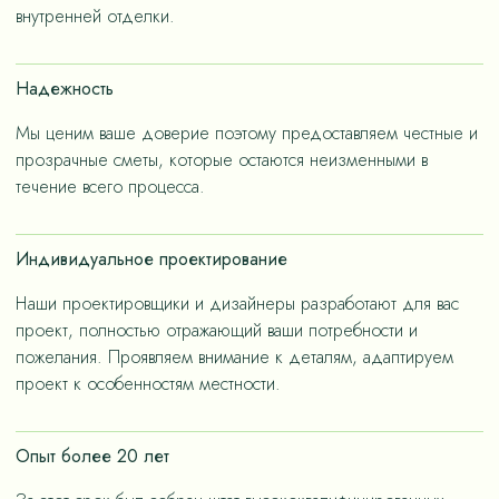
– не только эстетичные, но и долговечные, как за
внутренней отделки.
членов семьи.
счет применения износостойких материалов, так и за
счет дизайнерских решений, ориентированных на
Надежность
«медленную моду».
Мы ценим ваше доверие поэтому предоставляем честные и
прозрачные сметы, которые остаются неизменными в
течение всего процесса.
Индивидуальное проектирование
Наши проектировщики и дизайнеры разработают для вас
проект, полностью отражающий ваши потребности и
пожелания. Проявляем внимание к деталям, адаптируем
проект к особенностям местности.
Опыт более 20 лет