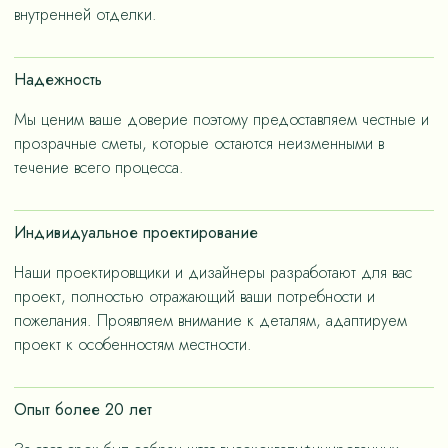
– не только эстетичные, но и долговечные, как за
внутренней отделки.
членов семьи.
счет применения износостойких материалов, так и за
счет дизайнерских решений, ориентированных на
Надежность
«медленную моду».
Мы ценим ваше доверие поэтому предоставляем честные и
прозрачные сметы, которые остаются неизменными в
течение всего процесса.
Индивидуальное проектирование
Наши проектировщики и дизайнеры разработают для вас
проект, полностью отражающий ваши потребности и
пожелания. Проявляем внимание к деталям, адаптируем
проект к особенностям местности.
Опыт более 20 лет