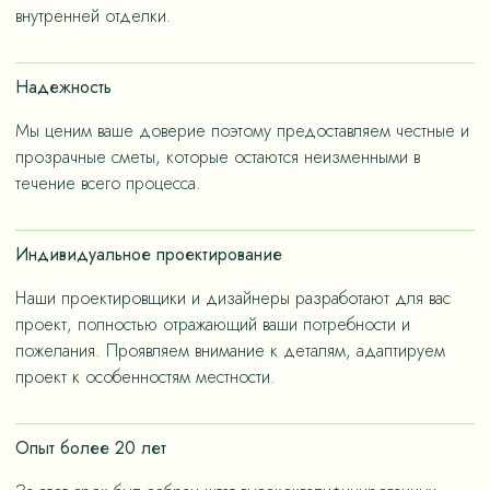
– не только эстетичные, но и долговечные, как за
внутренней отделки.
членов семьи.
счет применения износостойких материалов, так и за
счет дизайнерских решений, ориентированных на
Надежность
«медленную моду».
Мы ценим ваше доверие поэтому предоставляем честные и
прозрачные сметы, которые остаются неизменными в
течение всего процесса.
Индивидуальное проектирование
Наши проектировщики и дизайнеры разработают для вас
проект, полностью отражающий ваши потребности и
пожелания. Проявляем внимание к деталям, адаптируем
проект к особенностям местности.
Опыт более 20 лет