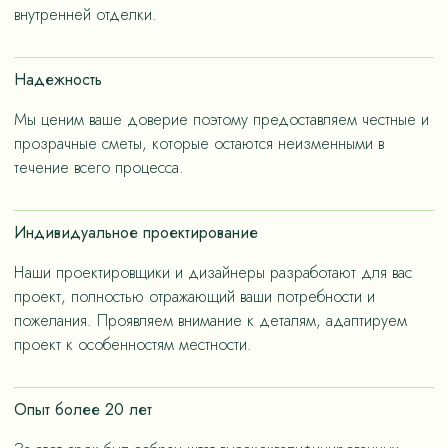
– не только эстетичные, но и долговечные, как за
внутренней отделки.
членов семьи.
счет применения износостойких материалов, так и за
счет дизайнерских решений, ориентированных на
Надежность
«медленную моду».
Мы ценим ваше доверие поэтому предоставляем честные и
прозрачные сметы, которые остаются неизменными в
течение всего процесса.
Индивидуальное проектирование
Наши проектировщики и дизайнеры разработают для вас
проект, полностью отражающий ваши потребности и
пожелания. Проявляем внимание к деталям, адаптируем
проект к особенностям местности.
Опыт более 20 лет