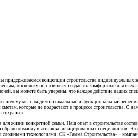
у мы придерживаемся концепции строительства индивидуальных 
иентам, поскольку он позволяет создавать комфортные для всех 
елочей, вы можете быть уверены, что каждое действие наших сп
от почему мы находим оптимальные и функциональные решения 
метам, которые не подрастают в процессе строительства. С на
о сохранить.
ля жизни конкретной семьи. Наш опыт в строительстве составля
– собрали команду высококвалифицированных специалистов. Это
и сложными технологиями. СК «Гамма Строительства» – компани