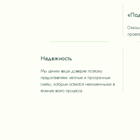
«Под
Оказыв
проект
Надежность
Мы ценим ваше доверие поэтому
предоставляем честные и прозрачные
сметы, которые остаются неизменными в
течение всего процесса.