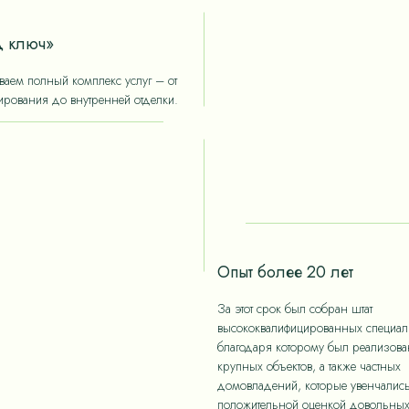
 ключ»
аем полный комплекс услуг – от
ирования до внутренней отделки.
Опыт более 20 лет
За этот срок был собран штат
высококвалифицированных специали
благодаря которому был реализов
крупных объектов, а также частных
домовладений, которые увенчалис
положительной оценкой довольны