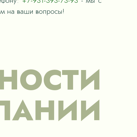
ефону:
+7-931-393-73-93
- мы с
им на ваши вопросы!
НОСТИ
ПАНИИ