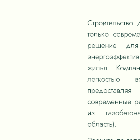
Строительство 
только соврем
решение для
энергоэффектив
жилья. Компан
легкостью в
предоставля
современные р
из газобетон
область).