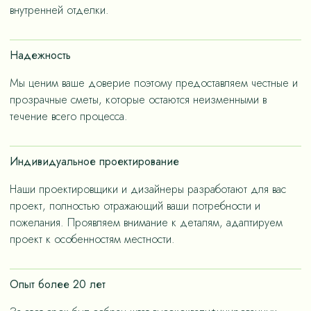
– не только эстетичные, но и долговечные, как за
внутренней отделки.
членов семьи.
счет применения износостойких материалов, так и за
счет дизайнерских решений, ориентированных на
Надежность
«медленную моду».
Мы ценим ваше доверие поэтому предоставляем честные и
прозрачные сметы, которые остаются неизменными в
течение всего процесса.
Индивидуальное проектирование
Наши проектировщики и дизайнеры разработают для вас
проект, полностью отражающий ваши потребности и
пожелания. Проявляем внимание к деталям, адаптируем
проект к особенностям местности.
Опыт более 20 лет