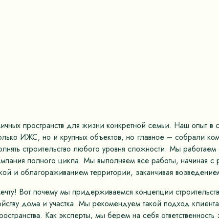
ных пространств для жизни конкретной семьи. Наш опыт в ст
только ИЖС, но и крупных объектов, но главное – собрали к
олнять строительство любого уровня сложности. Мы работае
омпания полного цикла. Мы выполняем все работы, начиная с 
кой и облагораживанием территории, заканчивая возведением
мечту! Вот почему мы придерживаемся концепции строительс
ству дома и участка. Мы рекомендуем такой подход клиентам
остранства. Как эксперты, мы берем на себя ответственность