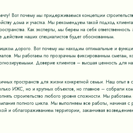
мечту! Вот почему мы придерживаемся концепции строительс
ству дома и участка. Мы рекомендуем такой подход клиентам
остранства. Как эксперты, мы берем на себя ответственность
е действие наших специалистов будет обоснованным.
лишком дорого. Вот почему мы находим оптимальные и функц
иалов. Мы работаем по прозрачным фиксированным сметам, к
рогнозируемыми. Доверие клиентов – высшая ценность для на
ных пространств для жизни конкретной семьи. Наш опыт в ст
только ИЖС, но и крупных объектов, но главное – собрали к
олнять строительство любого уровня сложности. Мы работае
омпания полного цикла. Мы выполняем все работы, начиная с 
кой и облагораживанием территории, заканчивая возведением