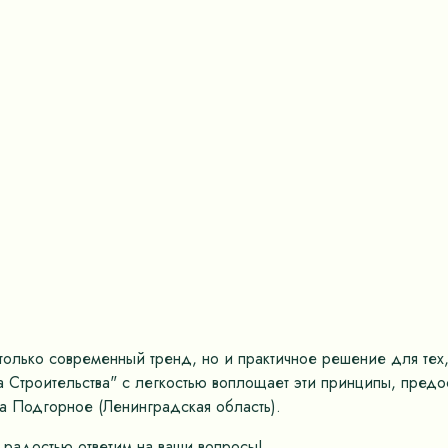
только современный тренд, но и практичное решение для тех,
а Строительства" с легкостью воплощает эти принципы, пред
а Подгорное (Ленинградская область).
 радостью ответим на ваши вопросы!