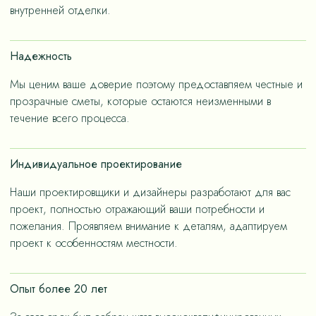
– не только эстетичные, но и долговечные, как за
внутренней отделки.
членов семьи.
счет применения износостойких материалов, так и за
счет дизайнерских решений, ориентированных на
Надежность
«медленную моду».
Мы ценим ваше доверие поэтому предоставляем честные и
прозрачные сметы, которые остаются неизменными в
течение всего процесса.
Индивидуальное проектирование
Наши проектировщики и дизайнеры разработают для вас
проект, полностью отражающий ваши потребности и
пожелания. Проявляем внимание к деталям, адаптируем
проект к особенностям местности.
Опыт более 20 лет