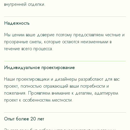
– не только эстетичные, но и долговечные, как за
внутренней отделки.
членов семьи.
счет применения износостойких материалов, так и за
счет дизайнерских решений, ориентированных на
Надежность
«медленную моду».
Мы ценим ваше доверие поэтому предоставляем честные и
прозрачные сметы, которые остаются неизменными в
течение всего процесса.
Индивидуальное проектирование
Наши проектировщики и дизайнеры разработают для вас
проект, полностью отражающий ваши потребности и
пожелания. Проявляем внимание к деталям, адаптируем
проект к особенностям местности.
Опыт более 20 лет