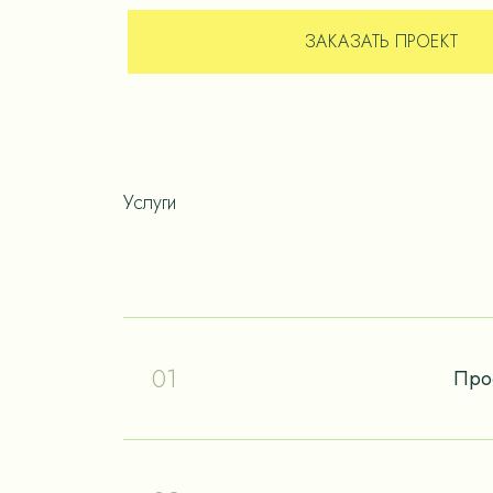
ЗАКАЗАТЬ ПРОЕКТ
Услуги
01
Про
Проектирование – отправная точка в путе
мечты о собственном доме. Чтобы