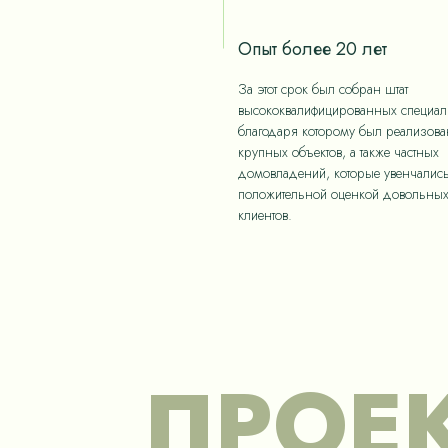
Опыт более 20 лет
За этот срок был собран штат
высококвалифицированных специали
благодаря которому был реализов
крупных объектов, а также частных
домовладений, которые увенчалис
положительной оценкой довольны
клиентов.
ПРОЕ