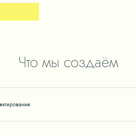
Что мы создаём
ектирование
шествии к реализации
 дом стал полным