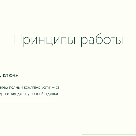
ые в строительных
ьного качества от СК
 эстетичные, но и
ния износостойких
Принципы работы
нерских решений,
 ключ»
аем полный комплекс услуг – от
ирования до внутренней отделки.