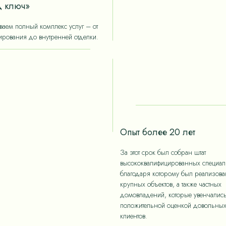
 ключ»
аем полный комплекс услуг – от
ирования до внутренней отделки.
Опыт более 20 лет
За этот срок был собран штат
высококвалифицированных специали
благодаря которому был реализов
крупных объектов, а также частных
домовладений, которые увенчалис
положительной оценкой довольны
клиентов.