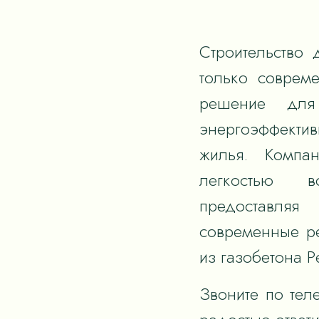
Строительство 
только соврем
решение для
энергоэффектив
жилья. Компан
легкостью в
предоставля
современные р
из газобетона Р
Звоните по тел