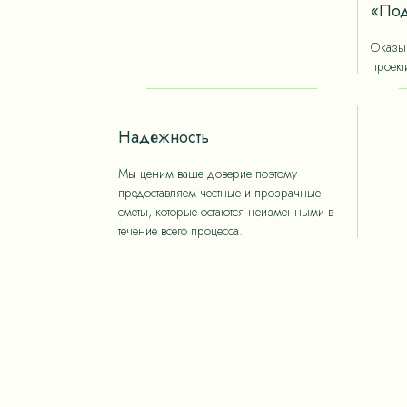
«Под
Оказыв
проект
Надежность
Мы ценим ваше доверие поэтому
предоставляем честные и прозрачные
сметы, которые остаются неизменными в
течение всего процесса.