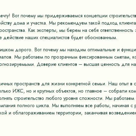
мечту! Вот почему мы придерживаемся концепции строительс
ству дома и участка. Мы рекомендуем такой подход клиентам
остранства. Как эксперты, мы берем на себя ответственность
е действие наших специалистов будет обоснованным.
лишком дорого. Вот почему мы находим оптимальные и функц
иалов. Мы работаем по прозрачным фиксированным сметам, к
рогнозируемыми. Доверие клиентов – высшая ценность для на
ных пространств для жизни конкретной семьи. Наш опыт в ст
только ИЖС, но и крупных объектов, но главное – собрали к
олнять строительство любого уровня сложности. Мы работае
омпания полного цикла. Мы выполняем все работы, начиная с 
кой и облагораживанием территории, заканчивая возведением