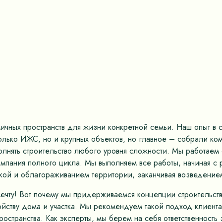
ных пространств для жизни конкретной семьи. Наш опыт в ст
только ИЖС, но и крупных объектов, но главное – собрали к
олнять строительство любого уровня сложности. Мы работае
омпания полного цикла. Мы выполняем все работы, начиная с 
кой и облагораживанием территории, заканчивая возведением
мечту! Вот почему мы придерживаемся концепции строительс
ству дома и участка. Мы рекомендуем такой подход клиентам
остранства. Как эксперты, мы берем на себя ответственность