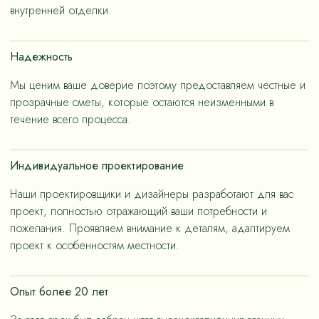
– не только эстетичные, но и долговечные, как за
внутренней отделки.
членов семьи.
счет применения износостойких материалов, так и за
счет дизайнерских решений, ориентированных на
Надежность
«медленную моду».
Мы ценим ваше доверие поэтому предоставляем честные и
прозрачные сметы, которые остаются неизменными в
течение всего процесса.
Индивидуальное проектирование
Наши проектировщики и дизайнеры разработают для вас
проект, полностью отражающий ваши потребности и
пожелания. Проявляем внимание к деталям, адаптируем
проект к особенностям местности.
Опыт более 20 лет