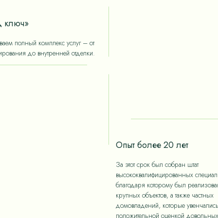
 ключ»
аем полный комплекс услуг – от
ирования до внутренней отделки.
Опыт более 20 лет
За этот срок был собран штат
высококвалифицированных специали
благодаря которому был реализов
крупных объектов, а также частных
домовладений, которые увенчалис
положительной оценкой довольны