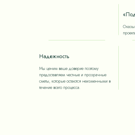
«Под
Оказыв
проект
Надежность
Мы ценим ваше доверие поэтому
предоставляем честные и прозрачные
сметы, которые остаются неизменными в
течение всего процесса.