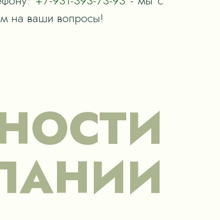
ефону:
+7-931-393-73-93
- мы с
им на ваши вопросы!
НОСТИ
ПАНИИ