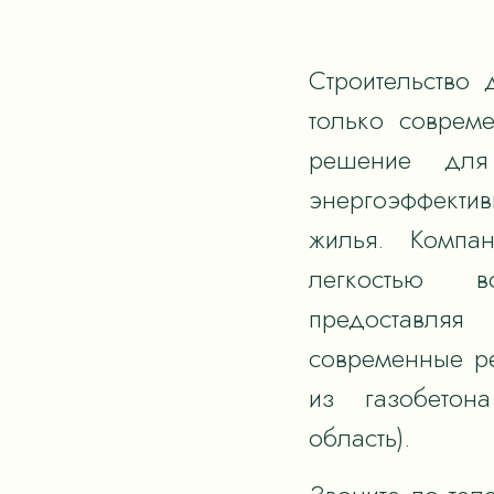
Строительство 
только соврем
решение для
энергоэффектив
жилья. Компан
легкостью в
предоставля
современные р
из газобетон
область).