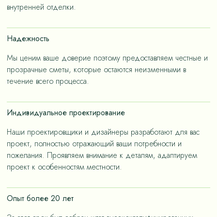
– не только эстетичные, но и долговечные, как за
внутренней отделки.
членов семьи.
счет применения износостойких материалов, так и за
счет дизайнерских решений, ориентированных на
Надежность
«медленную моду».
Мы ценим ваше доверие поэтому предоставляем честные и
прозрачные сметы, которые остаются неизменными в
течение всего процесса.
Индивидуальное проектирование
Наши проектировщики и дизайнеры разработают для вас
проект, полностью отражающий ваши потребности и
пожелания. Проявляем внимание к деталям, адаптируем
проект к особенностям местности.
Опыт более 20 лет