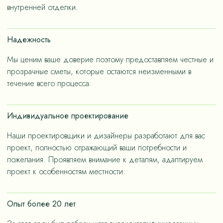
– не только эстетичные, но и долговечные, как за
внутренней отделки.
членов семьи.
счет применения износостойких материалов, так и за
счет дизайнерских решений, ориентированных на
Надежность
«медленную моду».
Мы ценим ваше доверие поэтому предоставляем честные и
прозрачные сметы, которые остаются неизменными в
течение всего процесса.
Индивидуальное проектирование
Наши проектировщики и дизайнеры разработают для вас
проект, полностью отражающий ваши потребности и
пожелания. Проявляем внимание к деталям, адаптируем
проект к особенностям местности.
Опыт более 20 лет