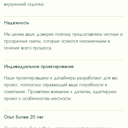
– не только эстетичные, но и долговечные, как за
внутренней отделки.
членов семьи.
счет применения износостойких материалов, так и за
счет дизайнерских решений, ориентированных на
Надежность
«медленную моду».
Мы ценим ваше доверие поэтому предоставляем честные и
прозрачные сметы, которые остаются неизменными в
течение всего процесса.
Индивидуальное проектирование
Наши проектировщики и дизайнеры разработают для вас
проект, полностью отражающий ваши потребности и
пожелания. Проявляем внимание к деталям, адаптируем
проект к особенностям местности.
Опыт более 20 лет