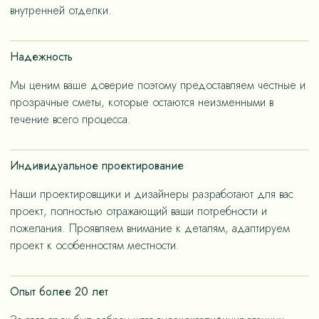
– не только эстетичные, но и долговечные, как за
внутренней отделки.
членов семьи.
счет применения износостойких материалов, так и за
счет дизайнерских решений, ориентированных на
Надежность
«медленную моду».
Мы ценим ваше доверие поэтому предоставляем честные и
прозрачные сметы, которые остаются неизменными в
течение всего процесса.
Индивидуальное проектирование
Наши проектировщики и дизайнеры разработают для вас
проект, полностью отражающий ваши потребности и
пожелания. Проявляем внимание к деталям, адаптируем
проект к особенностям местности.
Опыт более 20 лет