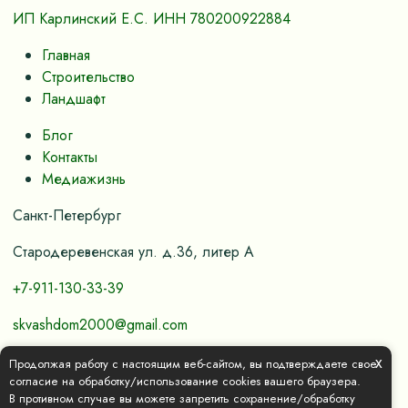
ИП Карлинский Е.С. ИНН 780200922884
Главная
Строительство
Ландшафт
Блог
Контакты
Медиажизнь
Санкт-Петербург
Стародеревенская ул. д.36, литер А
+7-911-130-33-39
skvashdom2000@gmail.com
x
Продолжая работу с настоящим веб-сайтом, вы подтверждаете свое
согласие на обработку/использование cookies вашего браузера.
Политика конфиденциальности и обработки
В противном случае вы можете запретить сохранение/обработку
персональных данных